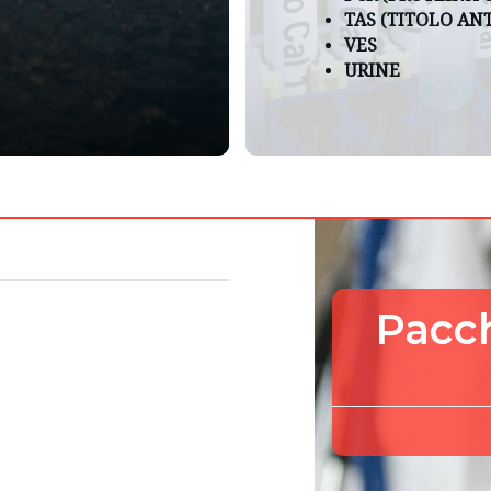
TAS (TITOLO AN
VES
URINE
soli
Pacchet
ottie