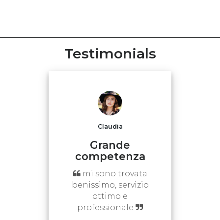
Testimonials
Claudia
Grande
competenza
mi sono trovata
benissimo, servizio
ottimo e
professionale