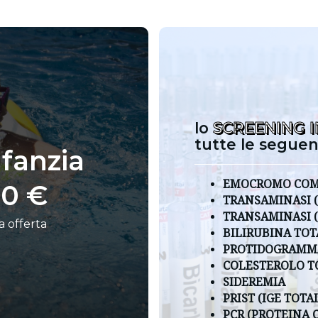
lo
SCREENING 
tutte le seguent
fanzia
EMOCROMO COM
00 €
TRANSAMINASI (
TRANSAMINASI (
a offerta
BILIRUBINA TOT
PROTIDOGRAMM
COLESTEROLO T
SIDEREMIA
PRIST (IGE TOTAL
PCR (PROTEINA C