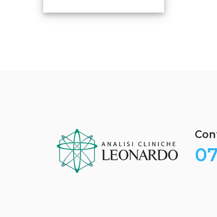
Cont
07